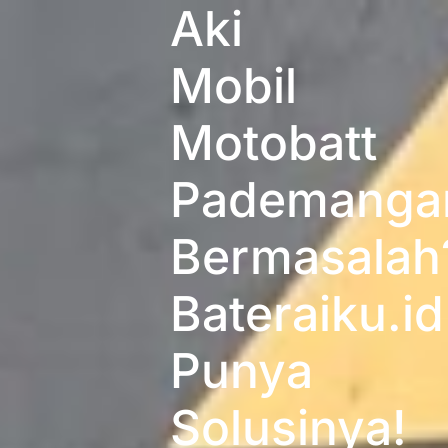
Aki
Mobil
Motobatt
Pademanga
Bermasalah
Bateraiku.id
Punya
Solusinya!