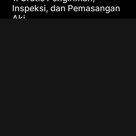
Inspeksi, dan Pemasangan
Aki
Salah satu keuntungan besar yang
ditawarkan oleh layanan service aki
mobil Motobatt Pademangan adalah
gratisnya pengiriman, inspeksi, dan
pemasangan aki mobil. Anda tidak
perlu repot-repot datang ke bengkel
atau toko aki, cukup hubungi
Bateraiku.id dan layanan mereka akan
segera datang ke tempat Anda. Tim
profesional Bateraiku.id akan
memastikan aki Anda diperiksa
dengan teliti dan diganti dengan aki