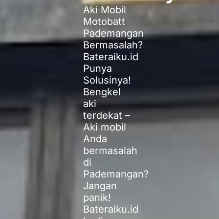
Aki Mobil
Motobatt
Pademangan
Bermasalah?
Bateraiku.id
Punya
Solusinya!
Bengkel
aki
terdekat –
Aki mobil
Anda
bermasalah
di
Pademangan?
Jangan
panik!
Bateraiku.id