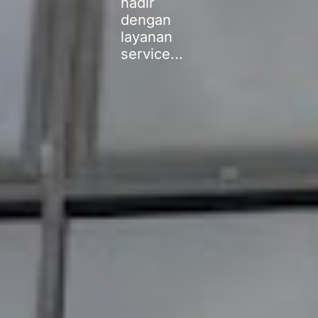
hadir
dengan
layanan
service...