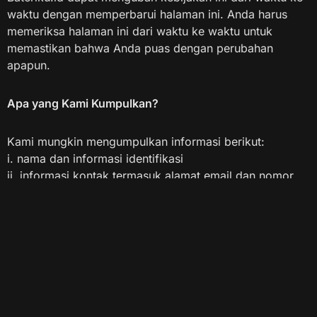
waktu dengan memperbarui halaman ini. Anda harus
memeriksa halaman ini dari waktu ke waktu untuk
memastikan bahwa Anda puas dengan perubahan
apapun.
Apa yang Kami Kumpulkan?
Kami mungkin mengumpulkan informasi berikut:
i. nama dan informasi identifikasi
ii. informasi kontak termasuk alamat email dan nomor
telepon
iii. informasi demografis seperti kode pos, preferensi,
dan minat
iv. informasi lain yang relevan dengan survei pelanggan
dan/atau penawaran
Apa yang Tidak Boleh Anda Lakukan?