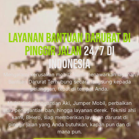
Layanan Bantuan Darurat di
Pinggir Jalan
24/7 di
Indonesia
Mengalami kerusakan mobil? Kami menawarkan layanan
Bantuan Darurat Terhubung secara langsung kepada
pelanggan, tepat di tempat Anda.
Mulai dari penggantian Aki, Jumper Mobil, perbaikan
atau penggantian ban, hingga layanan derek. Teknisi ahli
kami, BHero, siap memberikan layanan darurat di
pinggir jalan yang Anda butuhkan, kapan pun dan di
mana pun.