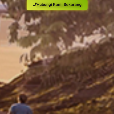
Hubungi Kami Sekarang