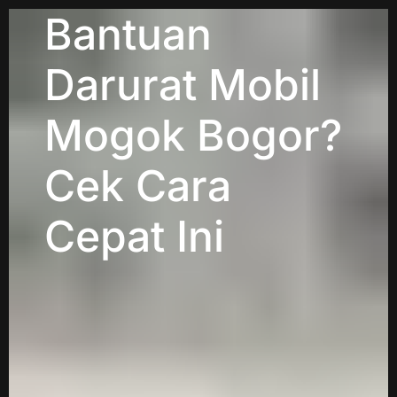
Bantuan
Darurat Mobil
Mogok Bogor?
Cek Cara
Cepat Ini