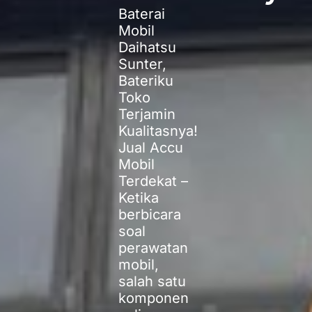
Baterai
Mobil
Daihatsu
Sunter,
Bateriku
Toko
Terjamin
Kualitasnya!
Jual Accu
Mobil
Terdekat –
Ketika
berbicara
soal
perawatan
mobil,
salah satu
komponen