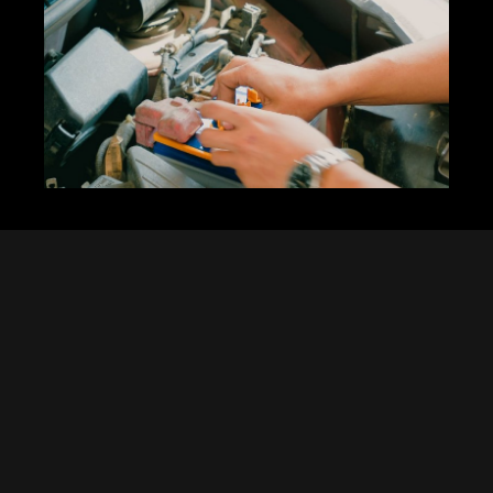
Mengapa Baterai
Mobil Begitu
Penting?
Baterai mobil adalah “jantung” yang
menghidupkan kendaraan Anda. Dari
menyalakan mesin hingga menjaga