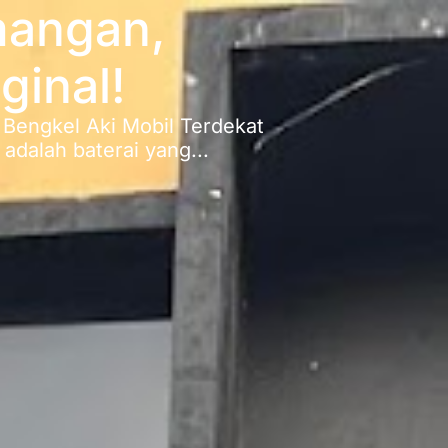
mangan,
ginal!
! Bengkel Aki Mobil Terdekat
adalah baterai yang...