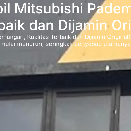
il Mitsubishi Pade
baik dan Dijamin Ori
emangan, Kualitas Terbaik dan Dijamin Original
 mulai menurun, seringkali penyebab utamanya 