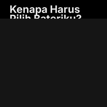
Kenapa Harus
Pilih Bateriku?
Kalau cari toko Accu mobil Jakarta
Utara, tentu ada banyak pilihan. Tapi
kenapa Bateriku lebih unggul? Nih,
beberapa alasannya:
1. Layanan Pengecekan
dan Penggantian Gratis
Di Bateriku, Anda nggak perlu pusing
mikirin kondisi aki mobil Anda. Tim
profesional mereka siap datang