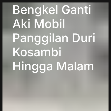
Bengkel Ganti
Aki Mobil
Panggilan Duri
Kosambi
Hingga Malam