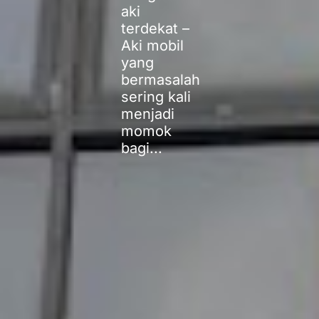
aki
terdekat –
Aki mobil
yang
bermasalah
sering kali
menjadi
momok
bagi...