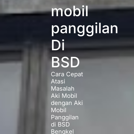
mobil
panggilan
Di
BSD
Cara Cepat
Atasi
Masalah
Aki Mobil
dengan Aki
Mobil
Panggilan
di BSD
Bengkel