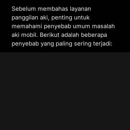
Sebelum membahas layanan
panggilan aki, penting untuk
memahami penyebab umum masalah
aki mobil. Berikut adalah beberapa
penyebab yang paling sering terjadi:
Masa Pakai Aki Sudah Habis
Rata-rata aki mobil memiliki masa
pakai 2-3 tahun, tergantung dari
jenis aki dan pola penggunaan
kendaraan. Jika aki sudah
melewati batas usia tersebut,
performanya akan menurun.
Pengisian Daya Tidak Optimal