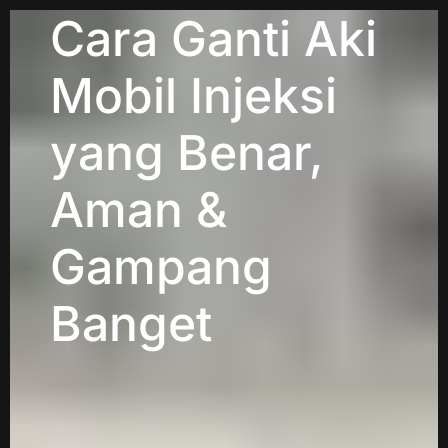
Cara Ganti Aki
Mobil Injeksi
yang Benar,
Aman &
Gampang
Banget