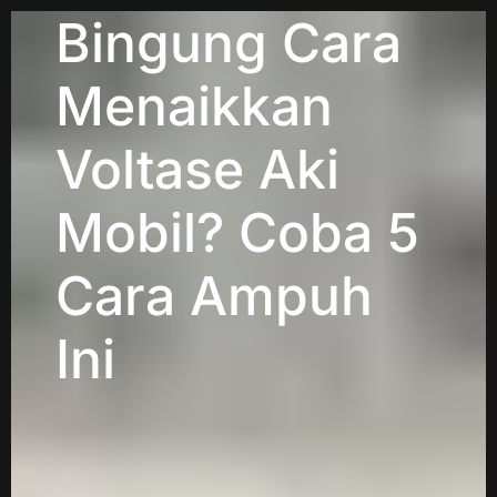
Bingung Cara
Menaikkan
Voltase Aki
Mobil? Coba 5
Cara Ampuh
Ini