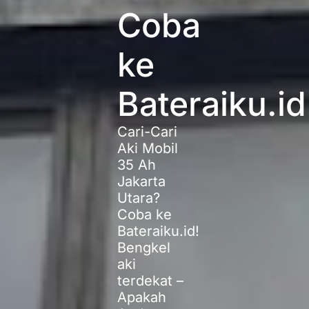
Coba
ke
Bateraiku.id
Cari-Cari
Aki Mobil
35 Ah
Jakarta
Utara?
Coba ke
Bateraiku.id!
Bengkel
aki
terdekat –
Apakah