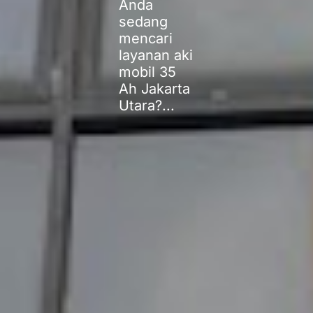
Anda
sedang
mencari
layanan aki
mobil 35
Ah Jakarta
Utara?...