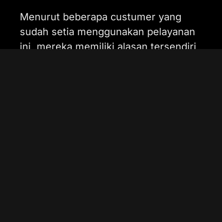
Menurut beberapa custumer yang
sudah setia menggunakan pelayanan
ini, mereka memiliki alasan tersendiri
mengapa memilih layanan Bateriku di
Pademangan, seperti:
1. Profesional dan
Berpengalaman
Tim dari Bateriku.id sudah sangat
berpengalaman dalam menangani
berbagai jenis baterai mobil, termasuk
baterai EFB. Mereka mengutamakan
ketelitian dan kecepatan dalam setiap
pengerjaan.