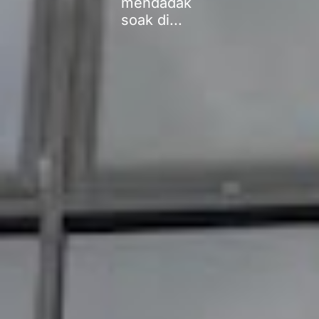
mendadak
soak di...