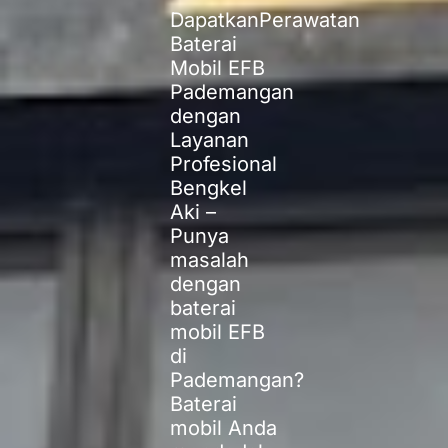
DapatkanPerawatan
Baterai
Mobil EFB
Pademangan
dengan
Layanan
Profesional
Bengkel
Aki –
Punya
masalah
dengan
baterai
mobil EFB
di
Pademangan?
Baterai
mobil Anda