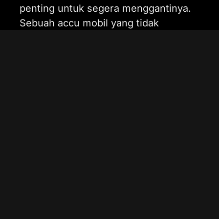
penting untuk segera menggantinya.
Sebuah accu mobil yang tidak
berfungsi dengan baik dapat
mengganggu kenyamanan Anda,
bahkan membahayakan perjalanan
Anda. Bateriku menawarkan layanan
ganti accu mobil yang praktis dan
cepat di Pademangan.
Kami menyediakan berbagai pilihan
accu mobil dari merek-merek
terkemuka yang telah teruji
kualitasnya, sehingga Anda dapat
merasa tenang dan aman selama
berkendara. Mengganti accu mobil