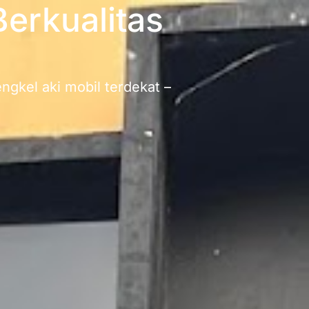
Berkualitas
ngkel aki mobil terdekat –