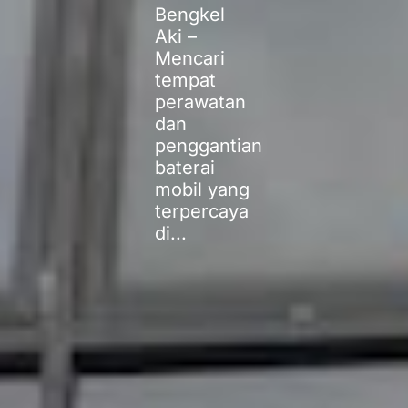
Bengkel
Aki –
Mencari
tempat
perawatan
dan
penggantian
baterai
mobil yang
terpercaya
di...