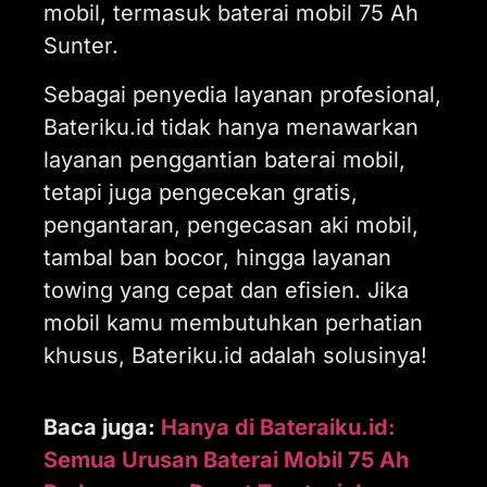
mobil, termasuk baterai mobil 75 Ah
Sunter.
Sebagai penyedia layanan profesional,
Bateriku.id tidak hanya menawarkan
layanan penggantian baterai mobil,
tetapi juga pengecekan gratis,
pengantaran, pengecasan aki mobil,
tambal ban bocor, hingga layanan
towing yang cepat dan efisien. Jika
mobil kamu membutuhkan perhatian
khusus, Bateriku.id adalah solusinya!
Baca juga:
Hanya di Bateraiku.id:
Semua Urusan Baterai Mobil 75 Ah