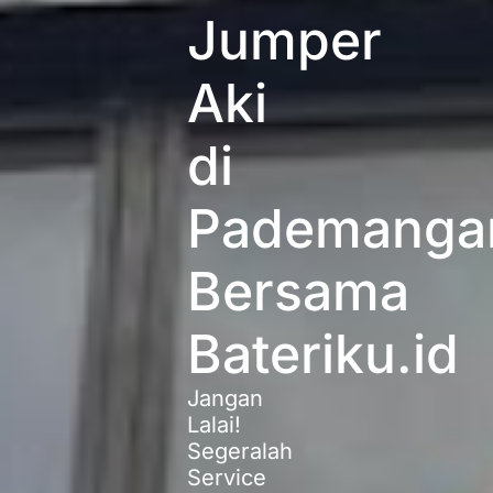
Jumper
Aki
di
Pademanga
Bersama
Bateriku.id
Jangan
Lalai!
Segeralah
Service