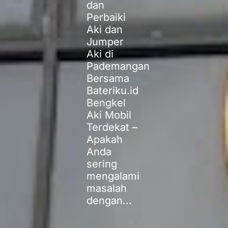
dan
Perbaiki
Aki dan
Jumper
Aki di
Pademangan
Bersama
Bateriku.id
Bengkel
Aki Mobil
Terdekat –
Apakah
Anda
sering
mengalami
masalah
dengan...