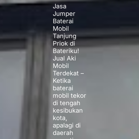
Jasa
Jumper
Baterai
Mobil
Tanjung
Priok di
Bateriku!
Jual Aki
Mobil
Terdekat –
Ketika
baterai
mobil tekor
di tengah
kesibukan
kota,
apalagi di
daerah