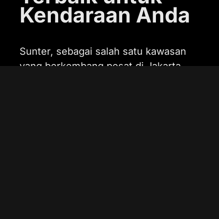
Kendaraan Anda
Sunter, sebagai salah satu kawasan
yang berkembang pesat di Jakarta
Utara, memiliki permintaan yang tinggi
untuk berbagai kebutuhan kendaraan,
termasuk accu mobil. Accu mobil
yang berkualitas menjadi komponen
vital dalam menjaga kinerja kendaraan
Anda. Oleh karena itu, penting bagi
Anda untuk memilih tempat yang
terpercaya dan menyediakan produk
dengan kualitas terjamin.