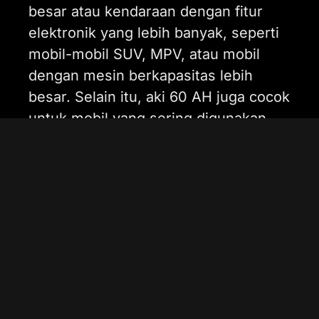
besar atau kendaraan dengan fitur
elektronik yang lebih banyak, seperti
mobil-mobil SUV, MPV, atau mobil
dengan mesin berkapasitas lebih
besar. Selain itu, aki 60 AH juga cocok
untuk mobil yang sering digunakan
dalam perjalanan jauh atau memiliki
kebutuhan daya listrik lebih tinggi.
Karena kapasitasnya yang lebih besar,
aki 60 AH menawarkan daya tahan
yang lebih lama dan dapat mendukung
mobil dengan sistem kelistrikan yang
lebih rumit. Aki ini sangat cocok bagi
Anda yang mencari performa
maksimal dari kendaraan Anda,