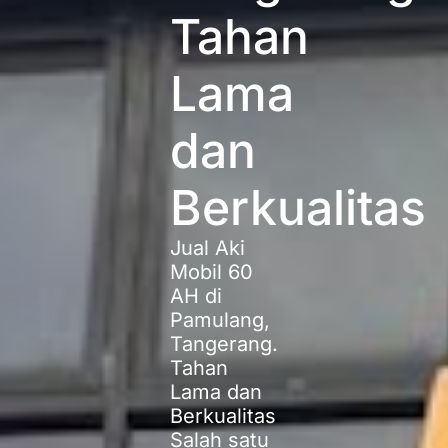
Tahan
Lama
dan
Berkualitas
Jual Aki
Mobil 60
AH di
Pamulang,
Tangerang.
Tahan
Lama dan
Berkualitas
Salah satu