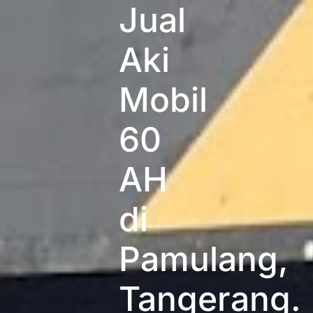
Jual
Aki
Mobil
60
AH
di
Pamulang,
Tangerang.