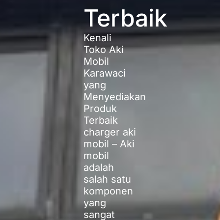
Terbaik
Kenali
Toko Aki
Mobil
Karawaci
yang
Menyediakan
Produk
Terbaik
charger aki
mobil – Aki
mobil
adalah
salah satu
komponen
yang
sangat