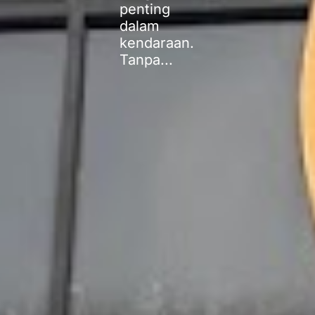
penting
dalam
kendaraan.
Tanpa...