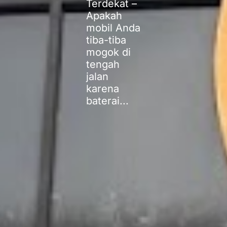
Terdekat –
Apakah
mobil Anda
tiba-tiba
mogok di
tengah
jalan
karena
baterai...