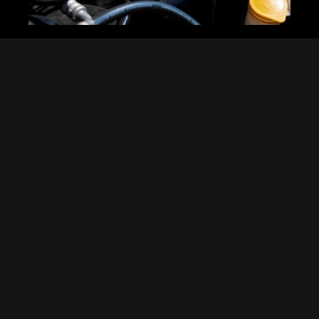
Kenapa Memilih
Layanan Baterai
Mobil Delivery?
Berbeda dengan layanan
konvensional, baterai mobil delivery
menghadirkan solusi cepat dan
praktis. Anda tak perlu repot-repot
datang ke bengkel. Tinggal klik,
teknisi datang dengan membawa
baterai yang Anda butuhkan. Layanan