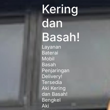
Kering
dan
Basah!
Layanan
Baterai
Mobil
Basah
Penjaringan
Delivery!
Tersedia
Aki Kering
dan Basah!
Bengkel
Aki