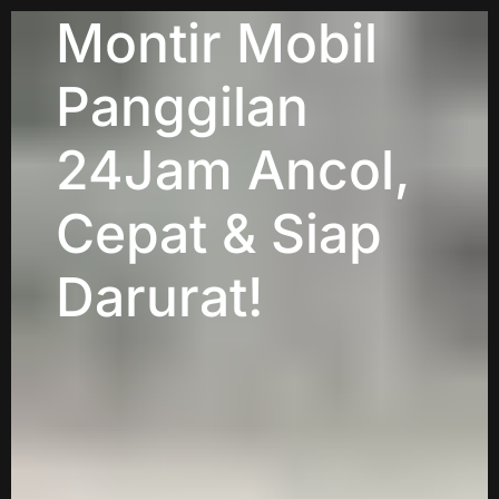
Montir Mobil
Panggilan
24Jam Ancol,
Cepat & Siap
Darurat!