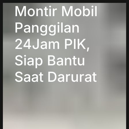
Montir Mobil
Panggilan
24Jam PIK,
Siap Bantu
Saat Darurat