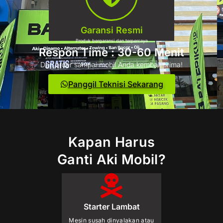
Garansi Resmi
Produk bergaransi dan terpercaya
Respon Time : 30-60 Menit
Dari order sampai mobil Anda kembali prima!
Panggil Teknisi Sekarang
Kapan Harus
Ganti Aki Mobil?
Starter Lambat
Mesin susah dinyalakan atau