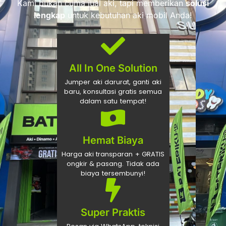
Kami bukan cuma jual aki, tapi memberikan
solusi
lengkap
untuk kebutuhan aki mobil Anda!
All In One Solution
Jumper aki darurat, ganti aki
baru, konsultasi gratis semua
dalam satu tempat!
Hemat Biaya
Harga aki transparan + GRATIS
ongkir & pasang. Tidak ada
biaya tersembunyi!
Super Praktis