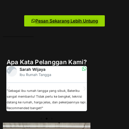
Pesan Sekarang Lebih Untung
Apa Kata Pelanggan Kami?
Sarah Wijaya
Agus Pratam
Ibu Rumah Tangga
Fleet Manager
 11
"Sebagai ibu rumah tangga yang sibuk, Bateriku
"Perusahaan kami punya 2
sangat membantu! Tidak perlu ke bengkel, teknisi
Sejak pakai Bateriku, main
datang ke rumah, harga jelas, dan pekerjaannya rapi.
efisien. Teknisi profesion
Recommended banget!"
support 24/7. Top!"