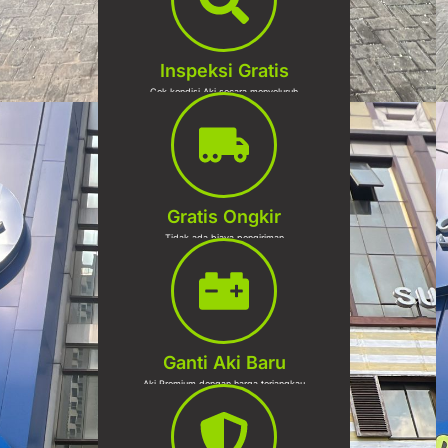
Inspeksi Gratis
Cek kondisi Aki secara menyeluruh
Gratis Ongkir
Tidak ada biaya pengiriman
Ganti Aki Baru
Aki Premium dengan harga terjangkau