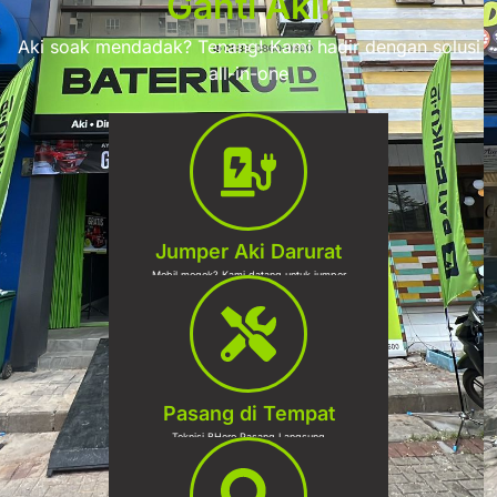
Ganti Aki!
Aki soak mendadak? Tenang! Kami hadir dengan solusi
all-in-one
Jumper Aki Darurat
Mobil mogok? Kami datang untuk jumper
Pasang di Tempat
Teknisi BHero Pasang Langsung