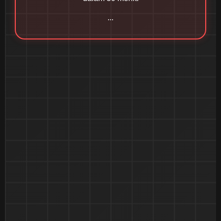
dalam 30 menit!
...