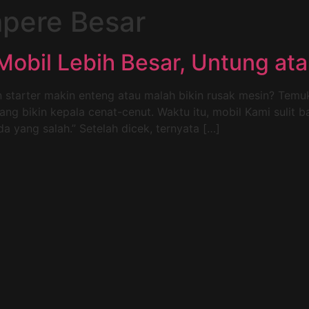
mpere Besar
obil Lebih Besar, Untung at
n starter makin enteng atau malah bikin rusak mesin? Te
ng bikin kepala cenat-cenut. Waktu itu, mobil Kami sulit ba
da yang salah.” Setelah dicek, ternyata […]