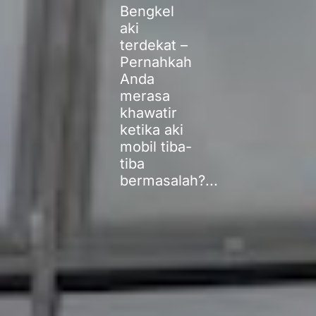
Bengkel
aki
terdekat –
Pernahkah
Anda
merasa
khawatir
ketika aki
mobil tiba-
tiba
bermasalah?...