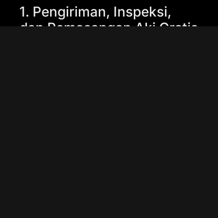
1. Pengiriman, Inspeksi,
dan Pemasangan Aki Gratis
Bateraiku.id mengerti betul betapa
pentingnya kenyamanan dan
kemudahan bagi pelanggan. Oleh
karena itu, kami menyediakan layanan
pengiriman, inspeksi, dan
pemasangan aki secara gratis ke
lokasi Anda. Jadi, jika Anda berada di
Pademangan dan membutuhkan aki
mobil 100 Ah, cukup hubungi kami
dan tim profesional kami akan segera
datang untuk mengganti aki mobil
Anda tanpa biaya tambahan. Tidak