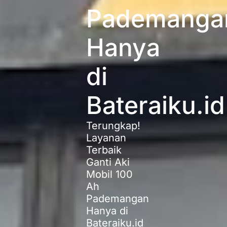
Pademanga
Hanya
di
Bateraiku.id
Terungkap!
Layanan
Terbaik
Ganti Aki
Mobil 100
Ah
Pademangan
Hanya di
Bateraiku.id