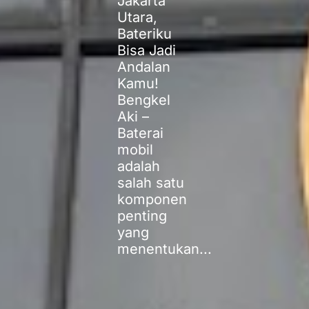
Jakarta
Utara,
Bateriku
Bisa Jadi
Andalan
Kamu!
Bengkel
Aki –
Baterai
mobil
adalah
salah satu
komponen
penting
yang
menentukan...