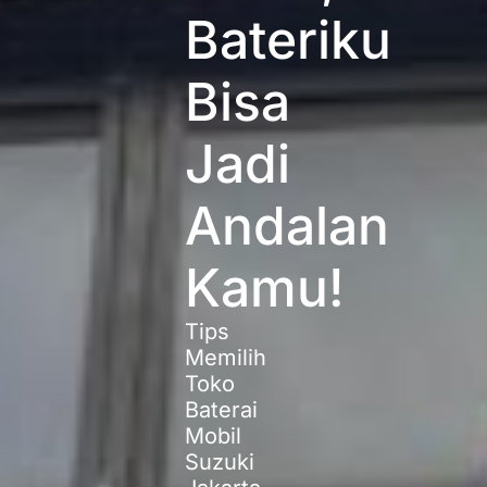
Bateriku
Bisa
Jadi
Andalan
Kamu!
Tips
Memilih
Toko
Baterai
Mobil
Suzuki