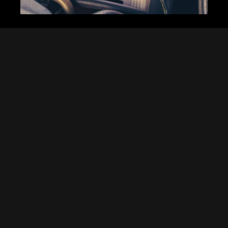
Kenali
Kebutuhan
Mobilmu
Langkah pertama sebelum memilih
toko adalah memahami kebutuhan
mobilmu. Apakah kamu menggunakan
mobil Suzuki, Mitsubishi, Nissan, atau
Daihatsu? Setiap mobil memiliki
spesifikasi baterai yang berbeda.
Misalnya, baterai mobil Mitsubishi