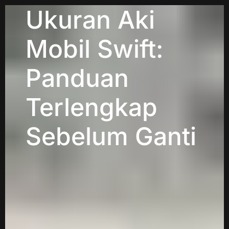
Ukuran Aki
Mobil Swift:
Panduan
Terlengkap
Sebelum Ganti