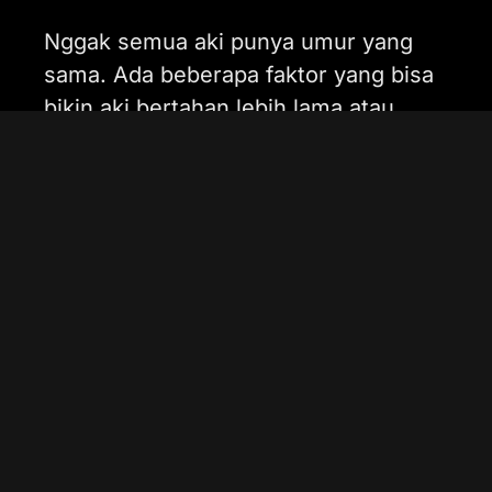
Nggak semua aki punya umur yang
sama. Ada beberapa faktor yang bisa
bikin aki bertahan lebih lama atau
malah cepat soak. Ini dia faktor-faktor
utamanya:
Jenis Aki – Aki basah, kering, atau
hybrid punya masa pakai berbeda.
Aki kering lebih awet tapi nggak
bisa diisi ulang, sedangkan aki
basah bisa lebih ekonomis kalau
rajin dirawat.
Frekuensi Pemakaian – Mobil