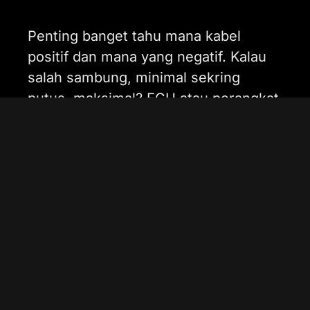
Penting banget tahu mana kabel
positif dan mana yang negatif. Kalau
salah sambung, minimal sekring
putus, maksimal? ECU atau perangkat
elektronik lainnya bisa minta diganti.
Mahal, bro!
Keselamatan Saat
Menangani Aki Mobil
Aki itu nyimpen arus listrik gede, plus
ada bahan kimia kayak asam sulfat.