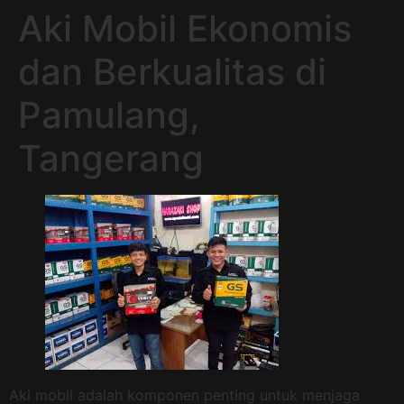
Aki Mobil Ekonomis
dan Berkualitas di
Pamulang,
Tangerang
Aki mobil adalah komponen penting untuk menjaga