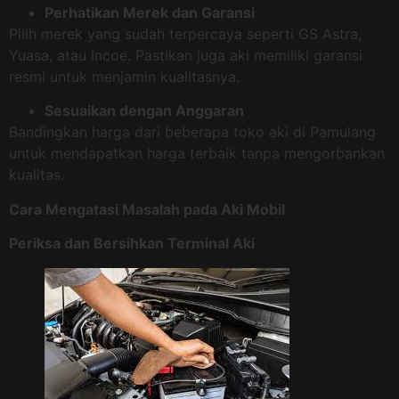
Perhatikan Merek dan Garansi
Pilih merek yang sudah terpercaya seperti GS Astra,
Yuasa, atau Incoe. Pastikan juga aki memiliki garansi
resmi untuk menjamin kualitasnya.
Sesuaikan dengan Anggaran
Bandingkan harga dari beberapa toko aki di Pamulang
untuk mendapatkan harga terbaik tanpa mengorbankan
kualitas.
Cara Mengatasi Masalah pada Aki Mobil
Periksa dan Bersihkan Terminal Aki