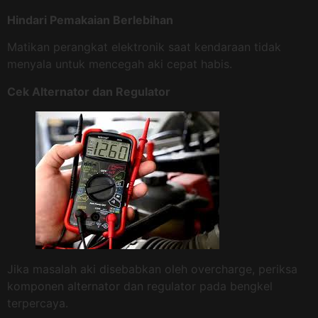
Hindari Pemakaian Berlebihan
Matikan perangkat elektronik saat kendaraan tidak
menyala untuk mencegah aki cepat habis.
Cek Alternator dan Regulator
Jika masalah aki disebabkan oleh overcharge, periksa
komponen alternator dan regulator pada bengkel
terpercaya.