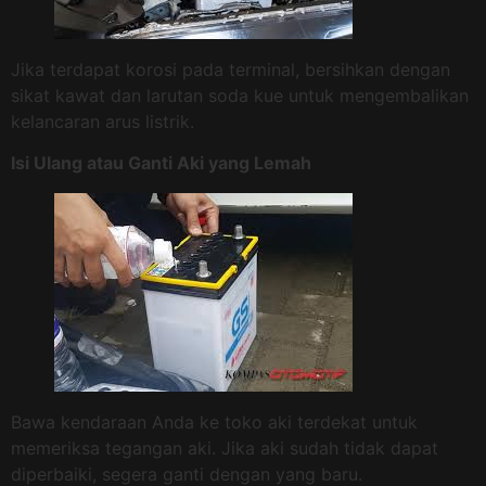
Jika terdapat korosi pada terminal, bersihkan dengan
sikat kawat dan larutan soda kue untuk mengembalikan
kelancaran arus listrik.
Isi Ulang atau Ganti Aki yang Lemah
Bawa kendaraan Anda ke toko aki terdekat untuk
memeriksa tegangan aki. Jika aki sudah tidak dapat
diperbaiki, segera ganti dengan yang baru.