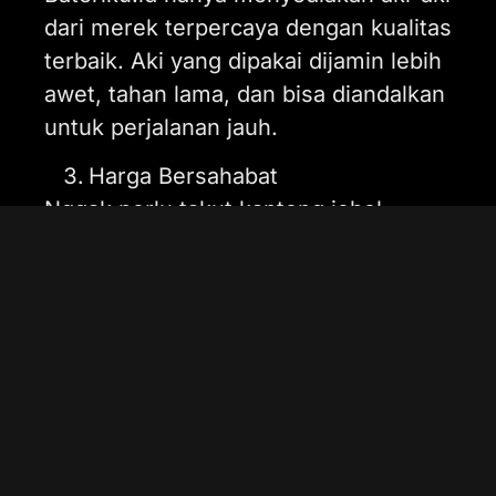
dari merek terpercaya dengan kualitas
terbaik. Aki yang dipakai dijamin lebih
awet, tahan lama, dan bisa diandalkan
untuk perjalanan jauh.
Harga Bersahabat
Nggak perlu takut kantong jebol.
Bateriku.id menawarkan harga yang
kompetitif dan transparan untuk
setiap jenis layanan, mulai dari cek aki
hingga penggantian aki baru.
Layanan 24 Jam Nonstop
Aki soak di tengah malam? Nggak
usah khawatir! Bateriku.id siap datang
kapan saja, 24 jam nonstop untuk