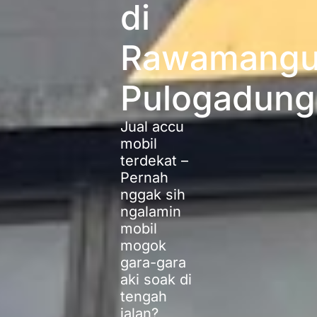
di
Rawamang
Pulogadung
Jual accu
mobil
terdekat –
Pernah
nggak sih
ngalamin
mobil
mogok
gara-gara
aki soak di
tengah
jalan?