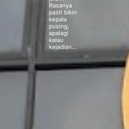
Rasanya
pasti bikin
kepala
pusing,
apalagi
kalau
kejadian...