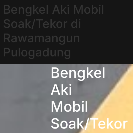
Bengkel Aki Mobil
Soak/Tekor di
Rawamangun
Pulogadung
Bengkel
Aki
Mobil
Soak/Tekor