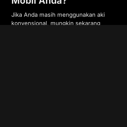
Mobil Anda?
Jika Anda masih menggunakan aki
konvensional, mungkin sekarang
saatnya beralih ke teknologi yang
lebih modern, yaitu aki lithium. Berikut
beberapa keunggulan aki lithium
dibandingkan aki biasa
Lebih Ringan: Aki lithium memiliki
bobot yang jauh lebih ringan
dibandingkan aki konvensional. Hal ini
tentu membantu mengurangi beban
mobil dan meningkatkan efisiensi
bahan bakar.
Daya Tahan Lebih Lama: Dibandingkan