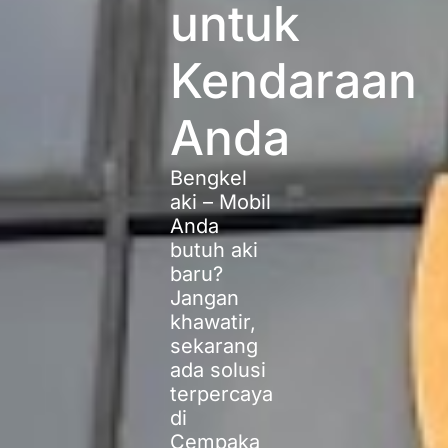
untuk
Kendaraan
Anda
Bengkel
aki – Mobil
Anda
butuh aki
baru?
Jangan
khawatir,
sekarang
ada solusi
terpercaya
di
Cempaka