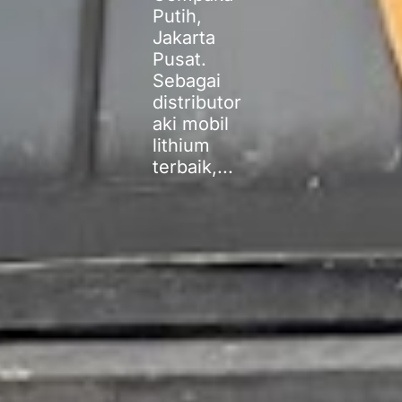
Putih,
Jakarta
Pusat.
Sebagai
distributor
aki mobil
lithium
terbaik,...