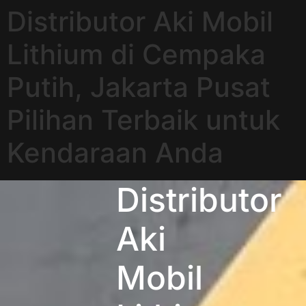
Distributor Aki Mobil
Lithium di Cempaka
Putih, Jakarta Pusat
Pilihan Terbaik untuk
Kendaraan Anda
Distributor
Aki
Mobil