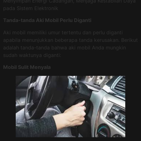
Menyimpan Energi Cadangan, Menjaga Kestabilan Daya
pada Sistem Elektronik
Tanda-tanda Aki Mobil Perlu Diganti
Aki mobil memiliki umur tertentu dan perlu diganti
apabila menunjukkan beberapa tanda kerusakan. Berikut
adalah tanda-tanda bahwa aki mobil Anda mungkin
sudah waktunya diganti:
Mobil Sulit Menyala