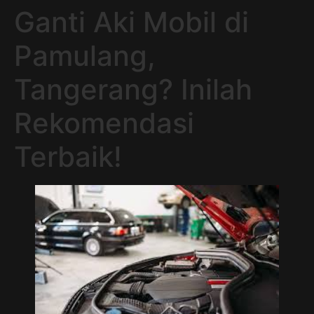
Ganti Aki Mobil di
Pamulang,
Tangerang? Inilah
Rekomendasi
Terbaik!