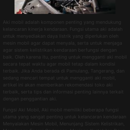
Aki mobil adalah komponen penting yang mendukung
kelancaran kinerja kendaraan. Fungsi utama aki adalah
untuk menyediakan daya listrik yang diperlukan oleh
mesin mobil agar dapat menyala, serta untuk menjaga
agar sistem kelistrikan kendaraan berfungsi dengan
baik. Oleh karena itu, penting untuk mengganti aki mobil
secara tepat waktu agar mobil tetap dalam kondisi
terbaik. Jika Anda berada di Pamulang, Tangerang, dan
sedang mencari tempat untuk mengganti aki mobil,
artikel ini akan memberikan rekomendasi toko aki
terbaik, serta tips dan informasi penting lainnya terkait
dengan penggantian aki.
Fungsi Aki Mobil, Aki mobil memiliki beberapa fungsi
utama yang sangat penting untuk kelancaran kendaraan
Menyalakan Mesin Mobil, Menunjang Sistem Kelistrikan,