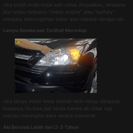
Jika mobil Anda mulai sulit untuk dinyalakan, terutama
jika lampu indikator “check engine” atau “battery”
menyala, kemungkinan besar ada masalah dengan aki.
Lampu Kendaraan Terlihat Meredup
Jika lampu mobil Anda terlihat lebih redup daripada
biasanya, itu bisa jadi tanda bahwa aki tidak lagi
mampu menyuplai daya secara maksimal.
Aki Berusia Lebih dari 2-3 Tahun