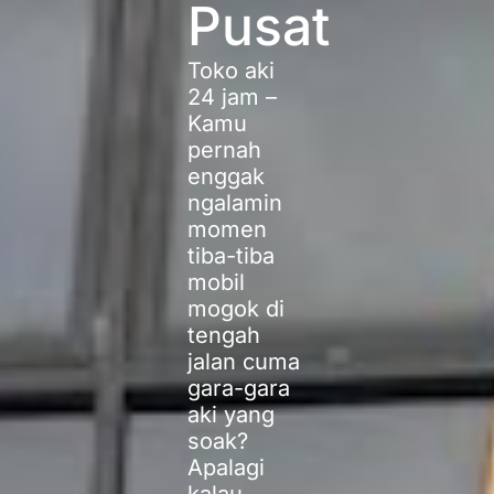
Pusat
Toko aki
24 jam –
Kamu
pernah
enggak
ngalamin
momen
tiba-tiba
mobil
mogok di
tengah
jalan cuma
gara-gara
aki yang
soak?
Apalagi