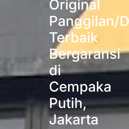
Original
Panggilan/D
Terbaik
Bergaransi
di
Cempaka
Putih,
Jakarta