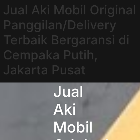
Jual Aki Mobil Original
Panggilan/Delivery
Terbaik Bergaransi di
Cempaka Putih,
Jakarta Pusat
Jual
Aki
Mobil