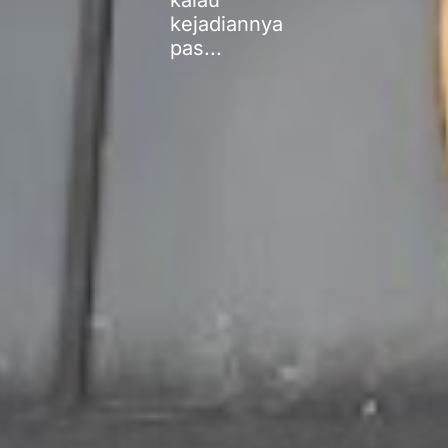
kalau
kejadiannya
pas...