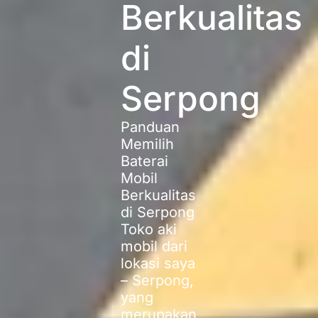
Berkualitas
di
Serpong
Panduan
Memilih
Baterai
Mobil
Berkualitas
di Serpong
Toko aki
mobil dari
lokasi saya
– Serpong,
yang
merupakan