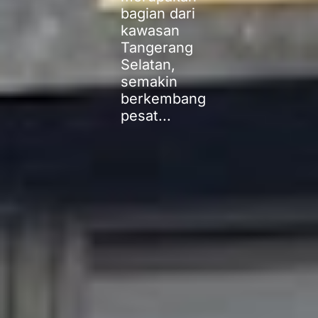
bagian dari
kawasan
Tangerang
Selatan,
semakin
berkembang
pesat...