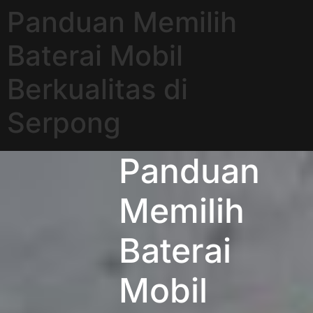
Panduan Memilih
Baterai Mobil
Berkualitas di
Serpong
Panduan
Memilih
Baterai
Mobil