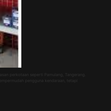
wasan perkotaan seperti Pamulang, Tangerang.
a mempermudah pengguna kendaraan, tetapi