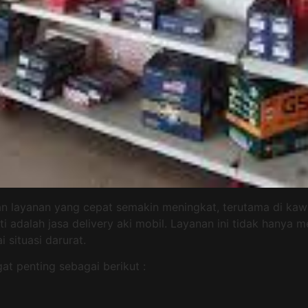
an layanan yang cepat semakin meningkat, terutama di ka
ti adalah jasa delivery aki mobil. Layanan ini tidak hany
 situasi darurat.
at penting sebagai berikut :