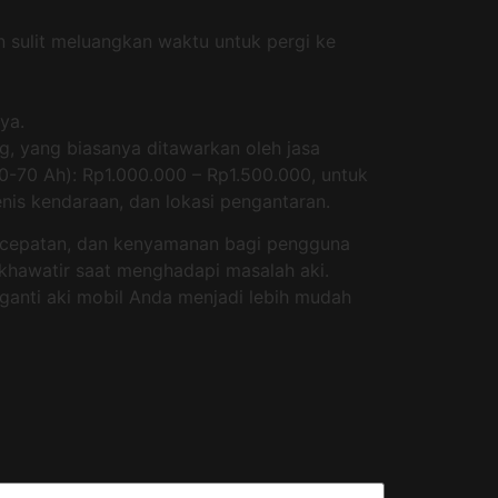
 sulit meluangkan waktu untuk pergi ke
ya.
g, yang biasanya ditawarkan oleh jasa
0-70 Ah): Rp1.000.000 – Rp1.500.000, untuk
nis kendaraan, dan lokasi pengantaran.
kecepatan, dan kenyamanan bagi pengguna
u khawatir saat menghadapi masalah aki.
 ganti aki mobil Anda menjadi lebih mudah