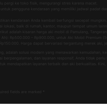
lu pergi ke toko fisik, mengurangi stres karena macet.
 untuk pengguna kendaraan yang memiliki jadwal padat dan
astikan kendaraan Anda kembali berfungsi secepat mungkin.
i lokasi, baik di rumah, kantor, maupun tempat umum lainn
rikut adalah kisaran harga aki mobil di Pamulang, Tangeran
45 Ah): Rp500.000 – Rp900.000, untuk Aki Mobil Premium (5
p150.000. Harga dapat bervariasi tergantung merek aki, je
rang, adalah solusi modern yang menawarkan kemudahan, 
isi berpengalaman, dan layanan responsif, Anda tidak perl
tuk mendapatkan layanan terbaik dan aki berkualitas. Kini,
uired fields are marked
*