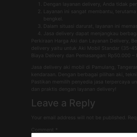
Dengan layanan delivery, Anda tidak per
Layanan ini sangat membantu, terutama
bengkel.
Dalam situasi darurat, layanan ini mem
Jasa delivery dapat menjangkau berbaga
Perkiraan Harga Aki dan Layanan Delivery, Be
delivery yaitu untuk Aki Mobil Standar (35-
Biaya Delivery dan Pemasangan: Rp50.000 – R
Jasa delivery aki mobil di Pamulang, Tange
kendaraan. Dengan berbagai pilihan aki, tekn
Pastikan memilih penyedia jasa terpercaya un
dan praktis dengan layanan delivery!
Leave a Reply
Your email address will not be published.
Req
Comment
*