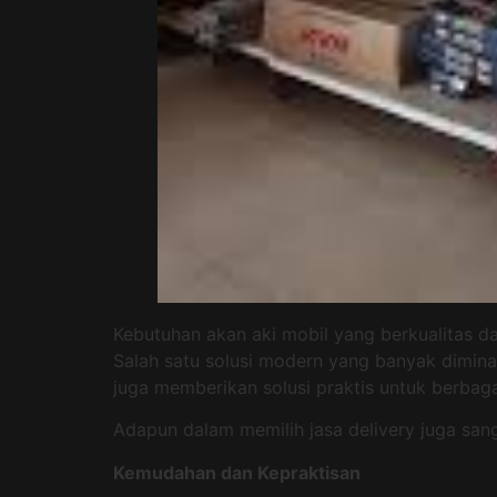
Kebutuhan akan aki mobil yang berkualitas d
Salah satu solusi modern yang banyak dimina
juga memberikan solusi praktis untuk berbagai
Adapun dalam memilih jasa delivery juga sang
Kemudahan dan Kepraktisan