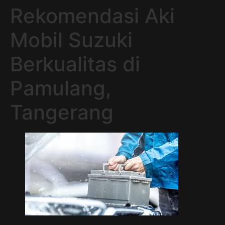
Rekomendasi Aki
Mobil Suzuki
Berkualitas di
Pamulang,
Tangerang