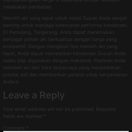
melakukan pembelian.
Memilih aki yang tepat untuk mobil Suzuki Anda sangat
penting untuk menjaga kelancaran performa kendaraan.
Di Pamulang, Tangerang, Anda dapat menemukan
berbagai pilihan aki berkualitas dengan harga yang
kompetitif. Dengan mengikuti tips memilih aki yang
tepat, Anda dapat memastikan kendaraan Suzuki Anda
selalu siap digunakan dengan maksimal. Pastikan Anda
membeli aki dari toko terpercaya yang menyediakan
produk asli dan memberikan garansi untuk kenyamanan
Anda.h
Leave a Reply
Your email address will not be published.
Required
fields are marked
*
Comment
*