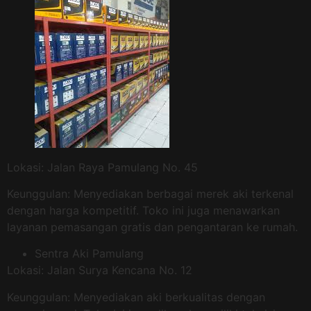
Lokasi: Jalan Raya Pamulang No. 45
Keunggulan: Menyediakan berbagai merek aki terkenal
dengan harga kompetitif. Toko ini juga menawarkan
layanan pemasangan gratis dan pengantaran ke rumah.
Sentra Aki Pamulang
Lokasi: Jalan Surya Kencana No. 12
Keunggulan: Menyediakan aki berkualitas dengan