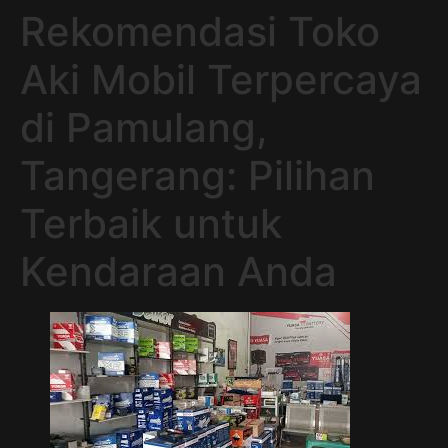
Rekomendasi Toko
Aki Mobil Terpercaya
di Pamulang,
Tangerang: Pilihan
Terbaik untuk
Kendaraan Anda