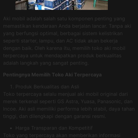
Aki mobil adalah salah satu komponen penting yang
memastikan kendaraan Anda berjalan lancar. Tanpa aki
yang berfungsi optimal, berbagai sistem kelistrikan
seperti starter, lampu, dan AC tidak akan bekerja
dengan baik. Oleh karena itu, memilih toko aki mobil
terpercaya untuk mendapatkan produk berkualitas
adalah langkah yang sangat penting.
Pentingnya Memilih Toko Aki Terpercaya
Produk Berkualitas dan Asli
Toko terpercaya selalu menjual aki mobil original dari
merek terkenal seperti GS Astra, Yuasa, Panasonic, dan
Incoe. Aki asli memiliki performa lebih stabil, daya tahan
tinggi, dan dilengkapi dengan garansi resmi.
Harga Transparan dan Kompetitif
Toko yang terpercaya akan memberikan informasi