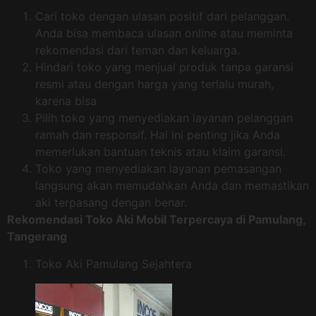
Cari toko dengan ulasan positif dari pelanggan.
Anda bisa membaca ulasan online atau meminta
rekomendasi dari teman dan keluarga.
Hindari toko yang menjual produk tanpa garansi
resmi atau dengan harga yang terlalu murah,
karena bisa
Pilih toko yang menyediakan layanan pelanggan
ramah dan responsif. Hal ini penting jika Anda
memerlukan bantuan teknis atau klaim garansi.
Toko yang menyediakan layanan pemasangan
langsung akan memudahkan Anda dan memastikan
aki terpasang dengan benar.
Rekomendasi Toko Aki Mobil Terpercaya di Pamulang,
Tangerang
Toko Aki Pamulang Sejahtera