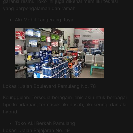
garansi resmi. Toko ini juga dikenal memiliki teknisi
yang berpengalaman dan ramah.
Aki Mobil Tangerang Jaya
Lokasi: Jalan Boulevard Pamulang No. 78
Keunggulan: Tersedia beragam jenis aki untuk berbagai
tipe kendaraan, termasuk aki basah, aki kering, dan aki
hybrid.
Toko Aki Berkah Pamulang
Lokasi: Jalan Pajajaran No. 19