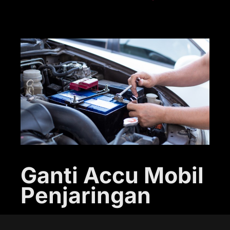
Ganti Accu Mobil
Penjaringan