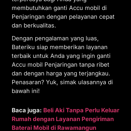
membutuhkan ganti Accu mobil di
Penjaringan dengan pelayanan cepat
dan berkualitas.
Dengan pengalaman yang luas,
Bateriku siap memberikan layanan
terbaik untuk Anda yang ingin ganti
Accu mobil Penjaringan tanpa ribet
dan dengan harga yang terjangkau.
Penasaran? Yuk, simak ulasannya di
bawah ini!
Baca juga:
Beli Aki Tanpa Perlu Keluar
Rumah dengan Layanan Pengiriman
Baterai Mobil di Rawamangun