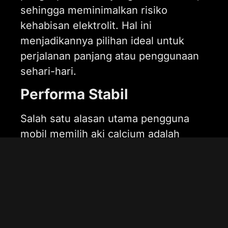
sehingga meminimalkan risiko
kehabisan elektrolit. Hal ini
menjadikannya pilihan ideal untuk
perjalanan panjang atau penggunaan
sehari-hari.
Performa Stabil
Salah satu alasan utama pengguna
mobil memilih aki calcium adalah
kemampuannya untuk memberikan
suplai daya yang stabil. Ini sangat
penting untuk menjaga performa
kendaraan, terutama saat digunakan
dalam kondisi lalu lintas padat seperti
di area Jakarta, termasuk