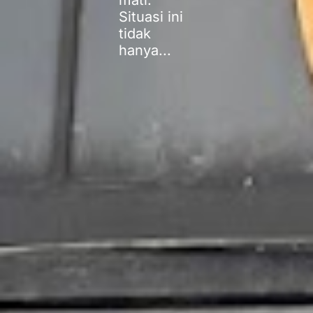
mati.
Situasi ini
tidak
hanya...