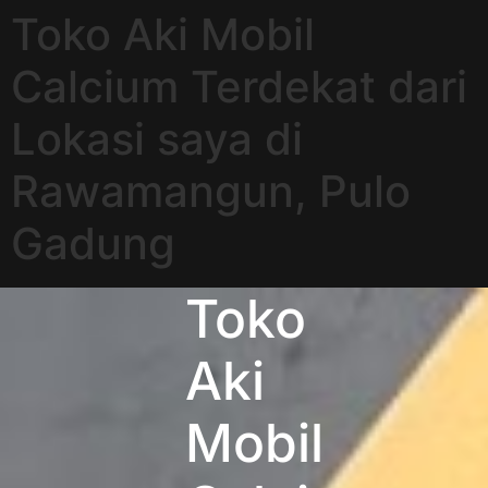
Toko Aki Mobil
Calcium Terdekat dari
Lokasi saya di
Rawamangun, Pulo
Gadung
Toko
Aki
Mobil