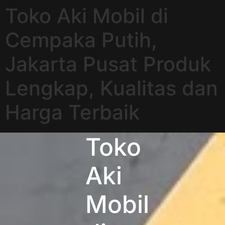
Toko Aki Mobil di
Cempaka Putih,
Jakarta Pusat Produk
Lengkap, Kualitas dan
Harga Terbaik
Toko
Aki
Mobil