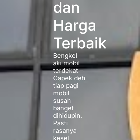
dan
Harga
Terbaik
Bengkel
aki mobil
terdekat –
Capek deh
tiap pagi
mobil
susah
banget
dihidupin.
Pasti
rasanya
kesel