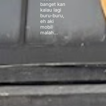
banget kan
kalau lagi
buru-buru,
eh aki
mobil
malah...