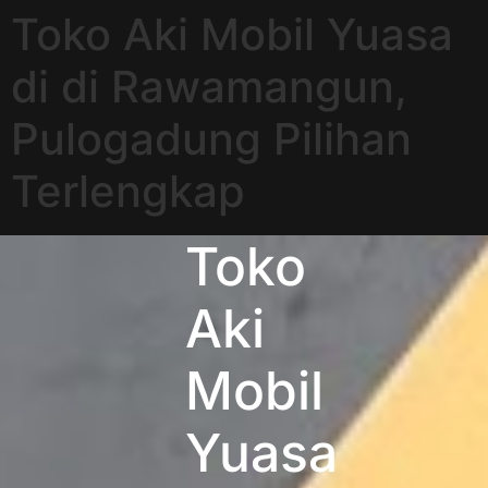
Toko Aki Mobil Yuasa
di di Rawamangun,
Pulogadung Pilihan
Terlengkap
Toko
Aki
Mobil
Yuasa