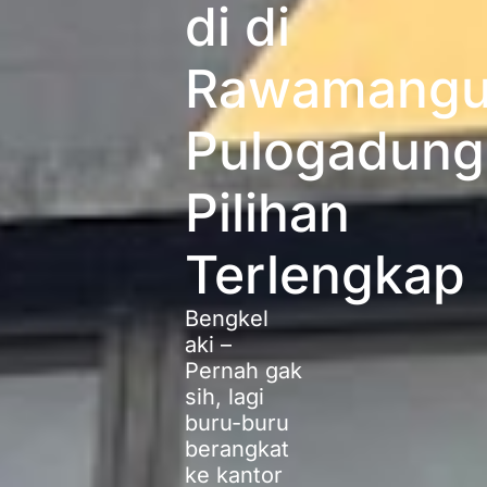
di di
Rawamangu
Pulogadung
Pilihan
Terlengkap
Bengkel
aki –
Pernah gak
sih, lagi
buru-buru
berangkat
ke kantor