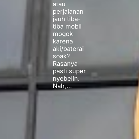
atau
perjalanan
jauh tiba-
tiba mobil
mogok
karena
aki/baterai
soak?
Rasanya
pasti super
nyebelin.
Nah,...