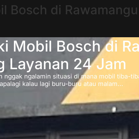
bil Bosch di Rawamangu
ki Mobil Bosch di 
g Layanan 24 Jam
h nggak ngalamin situasi di mana mobil tiba-ti
palagi kalau lagi buru-buru atau malam...