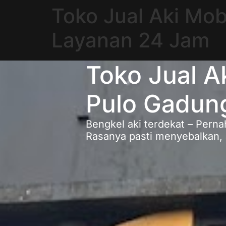
Toko Jual Aki Mo
Layanan 24 Jam
Toko Jual A
Pulo Gadun
Bengkel aki terdekat – Perna
Rasanya pasti menyebalkan, a