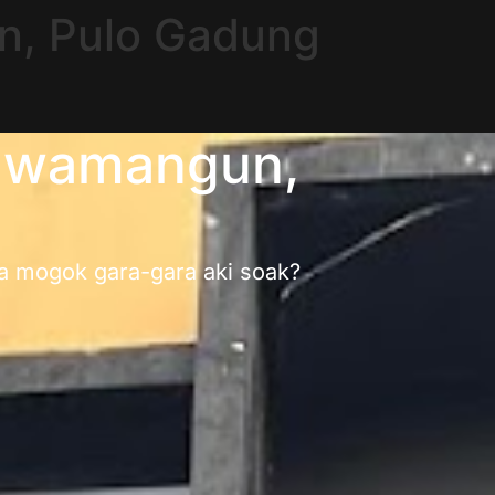
n, Pulo Gadung
Rawamangun,
ba mogok gara-gara aki soak?